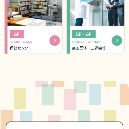
6F
5F・6F
Health Center
shokokai・sanshikai
保健センター
商工団体・三師会等