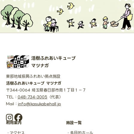
活樹ふれあいキューブ
マツナガ
東部地域振興ふれあい拠点施設
活樹ふれあいキューブ マツナガ
〒344-0064 埼玉県春日部市南１丁目１−７
TEL：
048-734-3005
（代表）
Mail：
info@kasukabehall.jp
利用案内
施設一覧
アクセス
多目的ホール