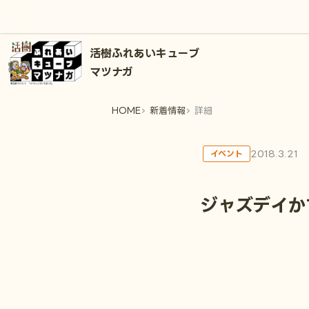
活樹ふれあいキューブ
マツナガ
HOME
新着情報
詳細
2018.3.21
イベント
ジャズデイかす