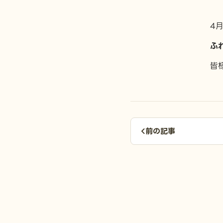
4
ふ
皆
前の記事