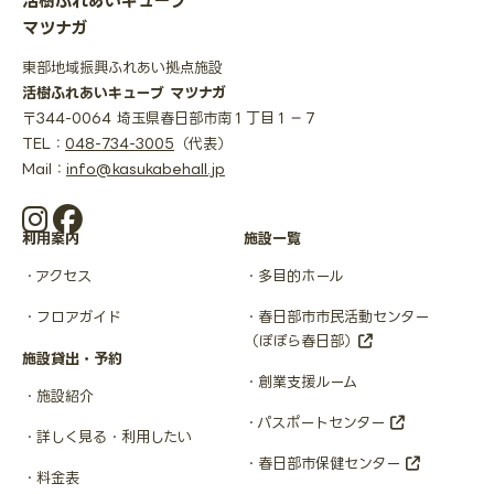
活樹ふれあいキューブ
マツナガ
東部地域振興ふれあい拠点施設
活樹ふれあいキューブ マツナガ
〒344-0064 埼玉県春日部市南１丁目１−７
TEL：
048-734-3005
（代表）
Mail：
info@kasukabehall.jp
利用案内
施設一覧
アクセス
多目的ホール
フロアガイド
春日部市市民活動センター
（ぽぽら春日部）
施設貸出・予約
創業支援ルーム
施設紹介
パスポートセンター
詳しく見る・利用したい
春日部市保健センター
料金表