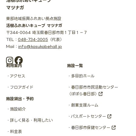
活樹ふれあいキューブ
マツナガ
東部地域振興ふれあい拠点施設
活樹ふれあいキューブ マツナガ
〒344-0064 埼玉県春日部市南１丁目１−７
TEL：
048-734-3005
（代表）
Mail：
info@kasukabehall.jp
利用案内
施設一覧
アクセス
多目的ホール
フロアガイド
春日部市市民活動センター
（ぽぽら春日部）
施設貸出・予約
創業支援ルーム
施設紹介
パスポートセンター
詳しく見る・利用したい
春日部市保健センター
料金表