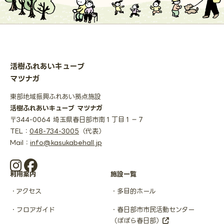
活樹ふれあいキューブ
マツナガ
東部地域振興ふれあい拠点施設
活樹ふれあいキューブ マツナガ
〒344-0064 埼玉県春日部市南１丁目１−７
TEL：
048-734-3005
（代表）
Mail：
info@kasukabehall.jp
利用案内
施設一覧
アクセス
多目的ホール
フロアガイド
春日部市市民活動センター
（ぽぽら春日部）