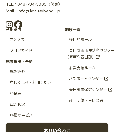
TEL：
048-734-3005
（代表）
Mail：
info@kasukabehall.jp
利用案内
施設一覧
アクセス
多目的ホール
フロアガイド
春日部市市民活動センター
（ぽぽら春日部）
施設貸出・予約
創業支援ルーム
施設紹介
パスポートセンター
詳しく見る・利用したい
春日部市保健センター
料金表
商工団体・三師会等
空き状況
各種サービス
お問い合わせ